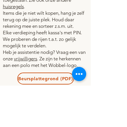
toegestaan. Zie ook onze andere
huisregels
.
Items die je niet wilt kopen, hang je zelf
terug op de juiste plek. Houd daar
rekening mee en sorteer z.s.m. uit.
Elke verdieping heeft kassa's met PIN.
We proberen de rijen t.a.t. zo gelijk
mogelijk te verdelen.
Heb je assistentie nodig? Vraag een van
onze
vrijwilligers
. Ze zijn te herkennen
aan een polo met het Wobbel-logo.
Beursplattegrond (PDF)
* Het is mogelijk dat door
omstandigheden de indeling van
ruimten niet geheel overeenkomt met
de plattegrond. Vraag een van onze
medewerkers om hulp wanneer je iets
niet kunt vinden. Op deze