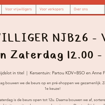
Voor vrijwilligers
Voor verkopers
Over ons
LLIGER NJB26 - 
en Zaterdag 12.00 - 
ijdslot in titel
  |  
Kersentuin: Partou KDV+BSO en Anne F
dag bouwen we de beurs op en pré-shoppen we gezamenlijk. Zo
1e keuze!
aterdag is de beurs open tot 12u. Daarna bouwen we af, sorter