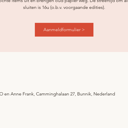
chte items uit en brengen oud papier weg. De streeftijd om all
sluiten is 16u (o.b.v. voorgaande edities).
Aanmeldformulier >
O en Anne Frank, Camminghalaan 27, Bunnik, Nederland