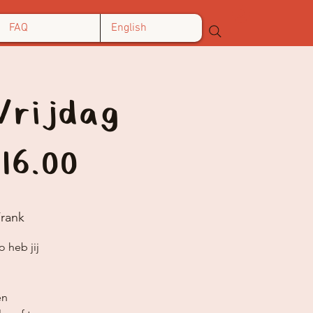
FAQ
English
Vrijdag
16.00
rank
 heb jij
en