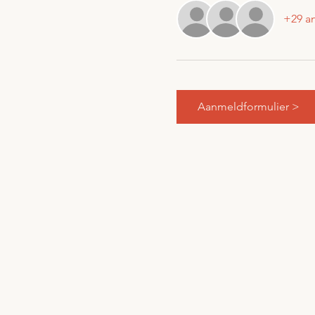
+29 a
Aanmeldformulier >