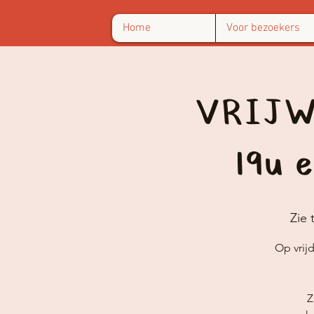
Home
Voor bezoekers
VRIJWI
19u 
Zie t
Op vrij
Z